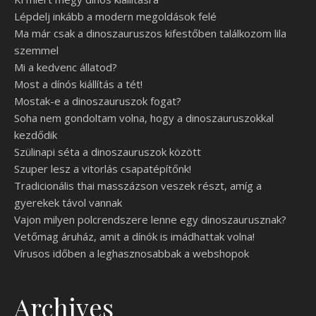
Lépdelj inkább a modern megoldások felé
Ma már csak a dinoszauruszos kifestőben találkozom lila
szemmel
Mi a kedvenc állatod?
Most a dínós kiállítás a tét!
Mostak-e a dinoszauruszok fogat?
Soha nem gondoltam volna, hogy a dinoszauruszokkal
kezdődik
Szülinapi séta a dinoszauruszok között
Szuper lesz a vitorlás csapatépítőnk!
Tradicionális thai masszázson veszek részt, amíg a
gyerekek távol vannak
Vajon milyen polcrendszere lenne egy dinoszaurusznak?
Vetőmag áruház, amit a dínók is imádhattak volna!
Vírusos időben a leghasznosabbak a webshopok
Archives