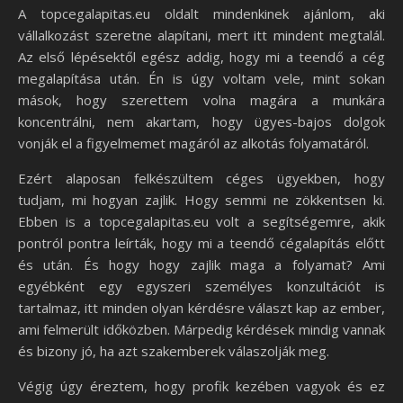
A topcegalapitas.eu oldalt mindenkinek ajánlom, aki
vállalkozást szeretne alapítani, mert itt mindent megtalál.
Az első lépésektől egész addig, hogy mi a teendő a cég
megalapítása után. Én is úgy voltam vele, mint sokan
mások, hogy szerettem volna magára a munkára
koncentrálni, nem akartam, hogy ügyes-bajos dolgok
vonják el a figyelmemet magáról az alkotás folyamatáról.
Ezért alaposan felkészültem céges ügyekben, hogy
tudjam, mi hogyan zajlik. Hogy semmi ne zökkentsen ki.
Ebben is a topcegalapitas.eu volt a segítségemre, akik
pontról pontra leírták, hogy mi a teendő cégalapítás előtt
és után. És hogy hogy zajlik maga a folyamat? Ami
egyébként egy egyszeri személyes konzultációt is
tartalmaz, itt minden olyan kérdésre választ kap az ember,
ami felmerült időközben. Márpedig kérdések mindig vannak
és bizony jó, ha azt szakemberek válaszolják meg.
Végig úgy éreztem, hogy profik kezében vagyok és ez