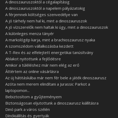
A dinoszauruszoktól a cégalapításig
A dinoszauruszoktól a napelem pályázatokig
A férjemnek költséges szenvedélye van
A jó tárhely nem hal ki, mint a dinoszauruszok
A jó vízszerelők nem haltak ki úgy, mint a dinoszauruszok
A különleges menza tányér
A markológép karja, mint a brachioszaurusz nyaka
A szomszédom vállalkozásba kezdett
A T-Rex és az elfelejtett energetikai tanúsítvány
Ablakot nyitottunk a fejlődésre
Amikor a túléléshez már nem elég az erő
Áttértem az online vásárlásra
Az új hátitáskába már nem fér bele a játék dinoszaurusz
Azóta nem merem elindítani a Jurassic Parkot a
laptopomon...
Bebiztosítom a gyűjteményem
Biztonságosan eljutottunk a dinoszaurusz kiállításra
Dinó park a város szélén
Dínókiállítás és gyertyák