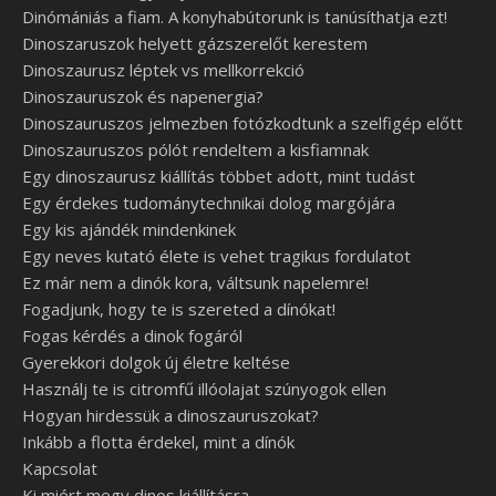
Dinómániás a fiam. A konyhabútorunk is tanúsíthatja ezt!
Dinoszaruszok helyett gázszerelőt kerestem
Dinoszaurusz léptek vs mellkorrekció
Dinoszauruszok és napenergia?
Dinoszauruszos jelmezben fotózkodtunk a szelfigép előtt
Dinoszauruszos pólót rendeltem a kisfiamnak
Egy dinoszaurusz kiállítás többet adott, mint tudást
Egy érdekes tudománytechnikai dolog margójára
Egy kis ajándék mindenkinek
Egy neves kutató élete is vehet tragikus fordulatot
Ez már nem a dinók kora, váltsunk napelemre!
Fogadjunk, hogy te is szereted a dínókat!
Fogas kérdés a dinok fogáról
Gyerekkori dolgok új életre keltése
Használj te is citromfű illóolajat szúnyogok ellen
Hogyan hirdessük a dinoszauruszokat?
Inkább a flotta érdekel, mint a dínók
Kapcsolat
Ki miért megy dinos kiállításra