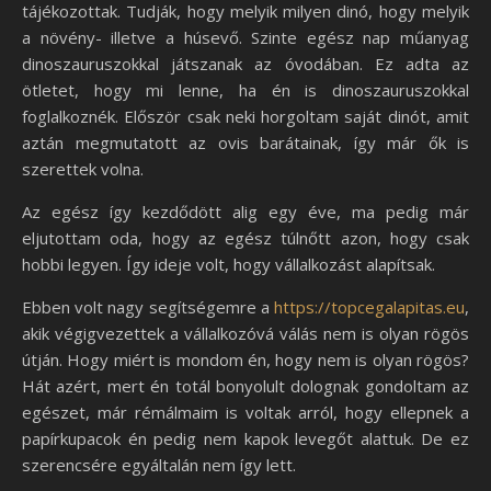
tájékozottak. Tudják, hogy melyik milyen dinó, hogy melyik
a növény- illetve a húsevő. Szinte egész nap műanyag
dinoszauruszokkal játszanak az óvodában. Ez adta az
ötletet, hogy mi lenne, ha én is dinoszauruszokkal
foglalkoznék. Először csak neki horgoltam saját dinót, amit
aztán megmutatott az ovis barátainak, így már ők is
szerettek volna.
Az egész így kezdődött alig egy éve, ma pedig már
eljutottam oda, hogy az egész túlnőtt azon, hogy csak
hobbi legyen. Így ideje volt, hogy vállalkozást alapítsak.
Ebben volt nagy segítségemre a
https://topcegalapitas.eu
,
akik végigvezettek a vállalkozóvá válás nem is olyan rögös
útján. Hogy miért is mondom én, hogy nem is olyan rögös?
Hát azért, mert én totál bonyolult dolognak gondoltam az
egészet, már rémálmaim is voltak arról, hogy ellepnek a
papírkupacok én pedig nem kapok levegőt alattuk. De ez
szerencsére egyáltalán nem így lett.