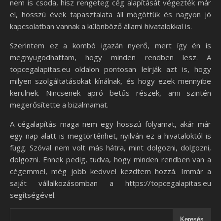
nem is csoda, hisz rengeteg cég alapítását végezték már
el, hosszú évek tapasztalata áll mögöttük és nagyon jó
kapcsolatban vannak a különböző állami hivatalokkal is.
Szerintem ez a kombó igazán nyerő, mert így én is
megnyugodhattam, hogy minden rendben lesz. A
topcegalapitas.eu oldalon pontosan leírják azt is, hogy
milyen szolgáltatásokat kínálnak, és hogy ezek mennyibe
kerülnek. Nincsenek apró betűs részek, ami szintén
megerősítette a bizalmamat.
A cégalapítás maga nem egy hosszú folyamat, akár már
egy nap alatt is megtörténhet, nyilván ez a hivataloktól is
függ. Szóval nem volt más hátra, mint dolgozni, dolgozni,
dolgozni. Ennek pedig, tudva, hogy minden rendben van a
cégemmel, még jobb kedvvel kezdtem hozzá. Immár a
saját vállalkozásomban a https://topcegalapitas.eu
segítségével.
Keresés