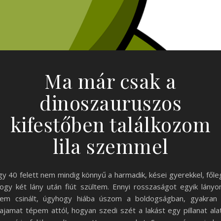
Ma már csak a
dinoszauruszos
kifestőben találkozom
lila szemmel
gy 40 felett nem mindig könnyű a harmadik, kései gyerekkel, főle
ogy két lány után fiút szültem. Ennyi rosszaságot egyik lány
em csinált, úgyhogy hiába úszom a boldogságban, gyakran
ajamat tépem attól, hogyan szedi szét a lakást egy pillanat ala