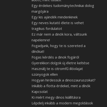
Egy érdekes tudománytechnikai dolog
margójára
Egy kis ajándék mindenkinek
Egy neves kutató élete is vehet
tragikus fordulatot
Ez már nem a dinók kora, váltsunk
napelemre!
Fogadjunk, hogy te is szereted a
dínókat!
Fogas kérdés a dinok fogáról
Gyerekkori dolgok új életre keltése
Használj te is citromfű illóolajat
szúnyogok ellen
Hogyan hirdessük a dinoszauruszokat?
Inkább a flotta érdekel, mint a dínók
Kapcsolat
Ki miért megy dinos kiállításra
Lépdelj inkább a modern megoldások