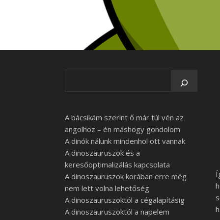
A bácsikám szerint ő már túl vén az
angolhoz – én máshogy gondolom
A dinók nálunk mindenhol ott vannak
A dinoszauruszok és a
keresőoptimalizálás kapcsolata
Í
A dinoszauruszok korában erre még
h
nem lett volna lehetőség
s
A dinoszauruszoktól a cégalapításig
h
A dinoszauruszoktól a napelem