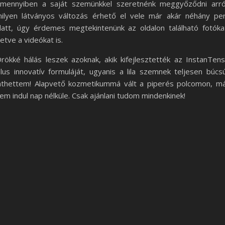
mennyiben a saját szemünkkel szeretnénk meggyőződni arró
ilyen látványos változás érhető el vele már akár néhány pe
latt, úgy érdemes megtekintenünk az oldalon található fotóka
lletve a videókat is.
rökké hálás leszek azoknak, akik kifejlesztették az InstanTen
lus innovatív formuláját, ugyanis a lila szemnek teljesen búcs
nthettem! Alapvető kozmetikummá vált a piperés polcomon, m
em indul nap nélküle. Csak ajánlani tudom mindenkinek!