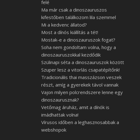
felé
Ma már csak a dinoszauruszos
kifestőben találkozom lila szemmel
Mi a kedvenc állatod?
Most a dínós kiállítás a tét!
Mostak-e a dinoszauruszok fogat?
Soha nem gondoltam volna, hogy a
dinoszauruszokkal kezdődik
Szülinapi séta a dinoszauruszok között
Szuper lesz a vitorlás csapatépítőnk!
Tradicionális thai masszázson veszek
részt, amíg a gyerekek távol vannak
Vajon milyen polcrendszere lenne egy
dinoszaurusznak?
Vetőmag áruház, amit a dínók is
imádhattak volna!
Vírusos időben a leghasznosabbak a
webshopok