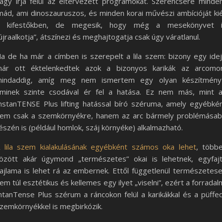
agy írja felül az eltervezett programokat. Szerencsére minde
mád, ami dinoszauruszos, és minden korai művészi ambícióját kié
 kifestőkben, de megesik, hogy még a mesekönyvet 
újraalkotja”, átszínezi és meghajtogatja csak úgy váratlanul.
a de ha már a címben is szerepelt a lila szem: bizony egy ide
ár ott éktelenkedtek azok a bizonyos karikák az arcomo
indaddig, amíg meg nem ismertem egy olyan készítmény
minek szinte csodával ér fel a hatása. Ez nem más, mint 
nstanTENSE Plus lifting hatással bíró széruma, amely egyébké
em csak a szemkörnyékre, hanem az arc bármely problémása
észén is (például homlok, száj környéke) alkalmazható.
A
lila szem kialakulásának egyébként számos oka lehet
, több
özött akár úgymond „természetes” okai is lehetnek, egyfaj
ajlama is lehet rá az embernek. Ettől függetlenül természetes
em túl esztétikus és kellemes egy ilyet „viselni”, ezért a forradal
ntanTense Plus szérum a ráncokon felül a karikákkal és a püffe
zemkörnyékkel is megbirkózik.