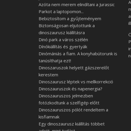
A
Azóta nem merem elindítani a Jurassic
m
Parkot a laptopomon...
a
Bebiztosítom a gyűjteményem
i
Biztonságosan eljutottunk a
dinoszaurusz kiállításra
Ö
Dinó park a város szélén
P
Dínókiállítás és gyertyák
i
Dinómániás a fiam. A konyhabútorunk is
n
tanúsíthatja ezt!
Dinoszaruszok helyett gázszerelőt
kerestem
Dinoszaurusz léptek vs mellkorrekció
Dinoszauruszok és napenergia?
Dinoszauruszos jelmezben
fotózkodtunk a szelfigép előtt
Dinoszauruszos pólót rendeltem a
kisfiamnak
Egy dinoszaurusz kiállítás többet
adott, mint tudást