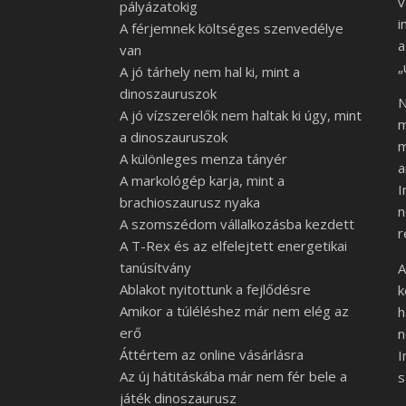
v
pályázatokig
i
A férjemnek költséges szenvedélye
a
van
„
A jó tárhely nem hal ki, mint a
dinoszauruszok
N
A jó vízszerelők nem haltak ki úgy, mint
m
a dinoszauruszok
m
A különleges menza tányér
a
A markológép karja, mint a
I
brachioszaurusz nyaka
n
A szomszédom vállalkozásba kezdett
r
A T-Rex és az elfelejtett energetikai
tanúsítvány
Ablakot nyitottunk a fejlődésre
k
Amikor a túléléshez már nem elég az
h
erő
n
Áttértem az online vásárlásra
I
Az új hátitáskába már nem fér bele a
s
játék dinoszaurusz