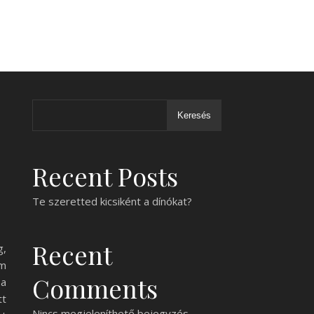
Keresés
Recent Posts
Te szeretted kicsiként a dínókat?
Recent
g,
om
Comments
 a
tt
Nincs megjeleníthető bejegyzés.