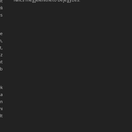
nt
li
is
je
n,
t,
az
nt
bb
ek
ta
en
mi
dt