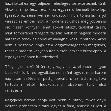
háziállattal ez egy teljesen felesleges befektetésnek tűnt.
Akkor már jó lesz nekünk az egyszerű laminált bútorlap.
Igazából az semmivel se rondább, mint a tömörfa, ha jól
választ az ember, sőt, a modern stílushoz még jobban is
illik, hiszen könnyen lehet sokkal letisztultabbakat találni,
mint tömörfából faragott társaik, valóban nagyon modern
hatást keltenek az ebből az anyagból készült bútorok. Arról
nem is beszélve, hogy ez a leggazdaságosabb megoldás,
tehát a modern konyhabútor olcsón laminált bútorlapból a
legegyszerűbben kivitelezhető.
Tényleg nem költöttünk egy vagyont rá, ellenben nagyon
klasszul néz ki, és egyáltalán nem tűnt úgy, mintha három
nap után szétesne, pedig bevallom, az árát meglátva
tartottam ettől. Indokolatlanul olcsónak tűnt első
ránézésre.
Nagyjából három napja volt benn a bútor, mikor egyik
délután próbáltam altatni egyet a fiam, aminek az lett a