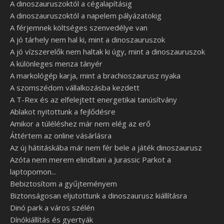
A dinoszauruszoktól a cégalapításig
A dinoszauruszoktól a napelem pályázatokig
A férjemnek költséges szenvedélye van
A jó tárhely nem hal ki, mint a dinoszauruszok
A jó vízszerelők nem haltak ki úgy, mint a dinoszauruszok
A különleges menza tányér
A markológép karja, mint a brachioszaurusz nyaka
A szomszédom vállalkozásba kezdett
A T-Rex és az elfelejtett energetikai tanúsítvány
Ablakot nyitottunk a fejlődésre
Amikor a túléléshez már nem elég az erő
Áttértem az online vásárlásra
Az új hátitáskába már nem fér bele a játék dinoszaurusz
Azóta nem merem elindítani a Jurassic Parkot a
laptopomon...
Bebiztosítom a gyűjteményem
Biztonságosan eljutottunk a dinoszaurusz kiállításra
Dinó park a város szélén
Dínókiállítás és gyertyák