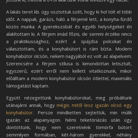
A lakás teret kb. úgy osztottuk szét, hogy ki hol tölt el több
időt. A nappali, garázs, háló a férjemé lett, a konyha-fürdő
közös munka. A gyerekszobát és egyéb helységeket én
alakítottam ki. A férjem imád főzni, de semmi érzéke nincs
a praktikussághoz, ezért a spájzba polcokat én
választottam, és a konyhabútort is rám bízta. Modern
konyhabútor olcsón, nekem nagyjából ez volt az alapelvem.
Szerencsére a férjem stílusa is kimondottan letisztult,
egyszerű, ezért erről nem kellett vitatkoznunk, mikor
előálltam a modern konyhabútor olcsón ötlettel, maximális
támogatást kaptam.
Együtt nézegettünk konyhabútorokat, meg próbáltunk
utánajárni annak, hogy
mégis mitől lesz igazán olcsó egy
konyhabútor
. Persze mindketten sejtettük, min múlik
igazán: az alapanyagon. Némi teketóriázás után úgy
döntöttünk, hogy nem szeretnénk tömörfa bútort
semmilyen formában, két-három gyerekkel, néhány