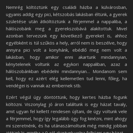
Nemrég költöztünk egy családi házba a külvárosban,
ugyanis addig egy pici, kétszobás lakásban éltünk, a gyerek
születése után átköltöztünk a férjemmel a nappaliba, a
hálószobánk meg a gyerekszobává alakítottuk. Mivel
azonban tervezünk egy következő gyereket is, ahhoz
egyébként is túl szűkös a hely, arról nem is beszélve, hogy
annyira pici volt a konyhánk, ebédlő meg nem volt a
lakásban, hogy amikor enni akartunk mindannyian,
kénytelenek voltunk az egykori nappaliban, azaz a
hálószobánkban ebédelni mindannyian… Mondanom sem
kell, hogy ez azért elég kellemetlen tud lenni, főleg, ha
vendégei is vannak az embernek stb.
Ezért végül úgy döntöttünk, hogy kertes házba fogunk
költözni. Viszonylag jó áron találtunk is egy házat tavaly,
amit ugyan fel kellett rendesen újítani, de úgy voltunk vele
a férjemmel, hogy így legalább úgy fog kinézni, mint ahogy
mi szeretnénk, és ha utánaszámoltunk még mindig jobban
jöttünk ki, mintha a 0-ról akartunk volna felhúzni egy házat.