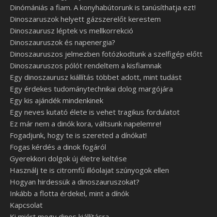
Dinómániás a fiam. A konyhabútorunk is tanúsíthatja ezt!
Dinoszaruszok helyett gázszerelőt kerestem
Dinoszaurusz léptek vs mellkorrekció
Dinoszauruszok és napenergia?
Dinoszauruszos jelmezben fotózkodtunk a szelfigép előtt
Dinoszauruszos pólót rendeltem a kisfiamnak
Egy dinoszaurusz kiállítás többet adott, mint tudást
Egy érdekes tudománytechnikai dolog margójára
Egy kis ajándék mindenkinek
Egy neves kutató élete is vehet tragikus fordulatot
Ez már nem a dinók kora, váltsunk napelemre!
Fogadjunk, hogy te is szereted a dínókat!
Fogas kérdés a dinok fogáról
Gyerekkori dolgok új életre keltése
Használj te is citromfű illóolajat szúnyogok ellen
Hogyan hirdessük a dinoszauruszokat?
Inkább a flotta érdekel, mint a dínók
Kapcsolat
Ki miért megy dinos kiállításra