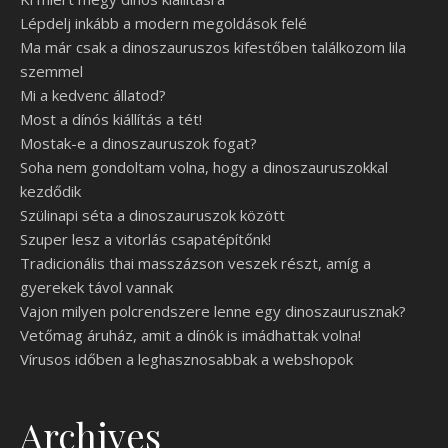
Lépdelj inkább a modern megoldások felé
Ma már csak a dinoszauruszos kifestőben találkozom lila
szemmel
Mi a kedvenc állatod?
Most a dínós kiállítás a tét!
Mostak-e a dinoszauruszok fogat?
Soha nem gondoltam volna, hogy a dinoszauruszokkal
kezdődik
Szülinapi séta a dinoszauruszok között
Szuper lesz a vitorlás csapatépítőnk!
Tradicionális thai masszázson veszek részt, amíg a
gyerekek távol vannak
Vajon milyen polcrendszere lenne egy dinoszaurusznak?
Vetőmag áruház, amit a dínók is imádhattak volna!
Vírusos időben a leghasznosabbak a webshopok
Archives