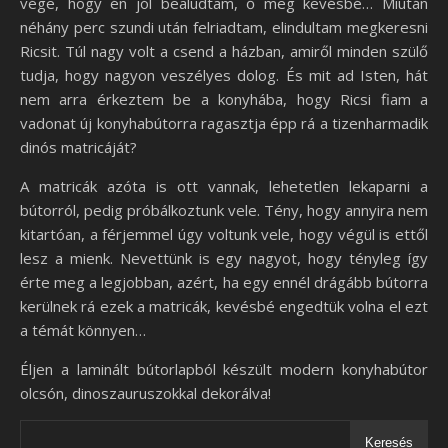
vége, hogy én jól bealudtam, ő meg kevésbé… Miután
néhány perc szundi után felriadtam, elindultam megkeresni
Ricsit. Túl nagy volt a csend a házban, amiről minden szülő
tudja, hogy nagyon veszélyes dolog. És mit ad Isten, hát
nem arra érkeztem be a konyhába, hogy Ricsi fiam a
vadonat új konyhabútorra ragasztja épp rá a tizenharmadik
dinós matricáját?
A matricák azóta is ott vannak, lehetetlen lekaparni a
bútorról, pedig próbálkoztunk vele. Tény, hogy annyira nem
kitartóan, a férjemmel úgy voltunk vele, hogy végül is ettől
lesz a mienk. Nevettünk is egy nagyot, hogy tényleg így
érte meg a legjobban, azért, ha egy ennél drágább bútorra
kerülnek rá ezek a matricák, kevésbé engedtük volna el ezt
a témát könnyen…
Éljen a laminált bútorlapból készült modern konyhabútor
olcsón, dinoszauruszokkal dekorálva!
Keresés