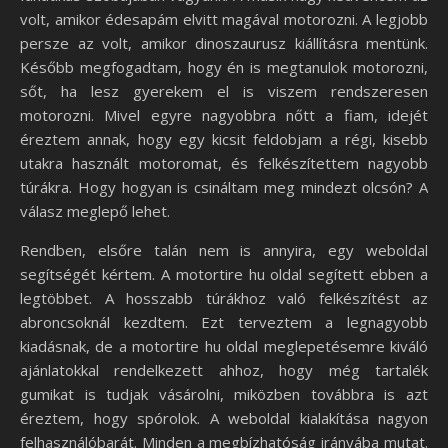
volt, amikor édesapám elvitt magával motorozni. A legjobb
persze az volt, amikor dinoszaurusz kiállításra mentünk.
Később megfogadtam, hogy én is megtanulok motorozni,
sőt, ha lesz gyerekem el is viszem rendszeresen
motorozni. Mivel egyre nagyobbra nőtt a fiam, idejét
éreztem annak, hogy egy kicsit feldobjam a régi, kisebb
utakra használt motoromat, és felkészítettem nagyobb
túrákra. Hogy hogyan is csináltam meg mindezt olcsón? A
válasz meglepő lehet.
Rendben, elsőre talán nem is annyira, egy weboldal
segítségét kértem. A motortire hu oldal segített ebben a
legtöbbet. A hosszabb túrákhoz való felkészítést az
abroncsoknál kezdtem. Ezt terveztem a legnagyobb
kiadásnak, de a motortire hu oldal meglepetésemre kiváló
ajánlatokkal rendelkezett ahhoz, hogy még tartalék
gumikat is tudjak vásárolni, miközben továbbra is azt
éreztem, hogy spórolok. A weboldal kialakítása nagyon
felhasználóbarát. Minden a megbízhatóság irányába mutat.