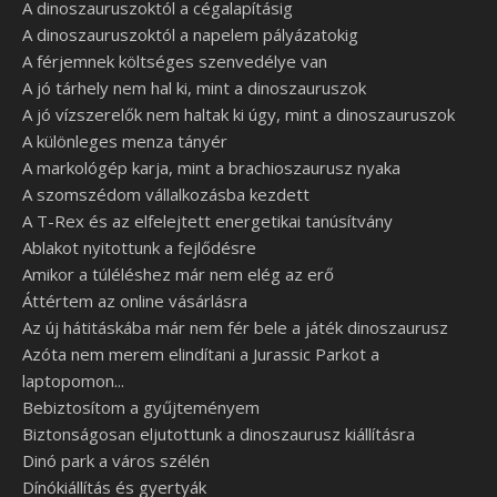
A dinoszauruszoktól a cégalapításig
A dinoszauruszoktól a napelem pályázatokig
A férjemnek költséges szenvedélye van
A jó tárhely nem hal ki, mint a dinoszauruszok
A jó vízszerelők nem haltak ki úgy, mint a dinoszauruszok
A különleges menza tányér
A markológép karja, mint a brachioszaurusz nyaka
A szomszédom vállalkozásba kezdett
A T-Rex és az elfelejtett energetikai tanúsítvány
Ablakot nyitottunk a fejlődésre
Amikor a túléléshez már nem elég az erő
Áttértem az online vásárlásra
Az új hátitáskába már nem fér bele a játék dinoszaurusz
Azóta nem merem elindítani a Jurassic Parkot a
laptopomon...
Bebiztosítom a gyűjteményem
Biztonságosan eljutottunk a dinoszaurusz kiállításra
Dinó park a város szélén
Dínókiállítás és gyertyák