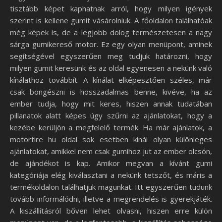
tisztább képet kaphatnak arról, hogy milyen igények
szerint is kellene gumit vásárolniuk. A főoldalon találhatóak
még képek is, de a legjobb dolog természetesen a nagy
sárga gumikereső motor. Ez egy olyan menüpont, aminek
segítségével egyszerűen meg tudjuk határozni, hogy
milyen gumit keresünk és az oldal egyenesen a nekünk való
kínálathoz továbbít. A kínálat elképesztően széles, már
csak böngészni is hosszadalmas benne, kivéve, ha az
ember tudja, hogy mit keres, hiszen annak tudatában
pillanatok alatt képes úgy szűrni az ajánlatokat, hogy a
kezébe kerüljön a megfelelő termék. Ha már ajánlatok, a
motortire hu oldal sok esetben kínál olyan különleges
ajánlatokat, amikkel nem csak gumihoz jut az ember olcsón,
de ajándékot is kap. Amikor megvan a kívánt gumi
kategóriája elég kiválasztani a nekünk tetszőt, és máris a
termékoldalon találhatjuk magunkat. Itt egyszerűen tudunk
tovább informálódni, illetve a megrendelés is gyerekjáték.
A kiszállításról bőven lehet olvasni, hiszen erre külön