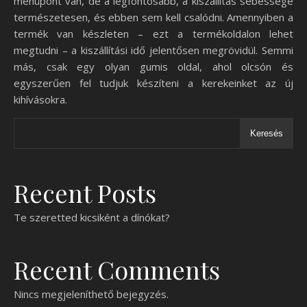
menüpont van, de a legfontosabb, a kiszállítás sebessége
természetesen, és ebben sem kell csalódni. Amennyiben a
termék van készleten – ezt a termékoldalon lehet
megtudni – a kiszállítási idő jelentősen megrövidül. Semmi
más, csak egy olyan gumis oldal, ahol olcsón és
egyszerűen fel tudjuk készíteni a kerekeinket az új
kihívásokra.
Keresés
Recent Posts
Te szeretted kicsiként a dínókat?
Recent Comments
Nincs megjeleníthető bejegyzés.