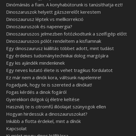
Dinómániás a fiam. A konyhabútorunk is tanúsíthatja ezt!
Dinoszaruszok helyett gázszerelőt kerestem
Dinoszaurusz léptek vs mellkorrekció
Dinoszauruszok és napenergia?
Dinoszauruszos jelmezben fotózkodtunk a szelfigép előtt
Dinoszauruszos pólót rendeltem a kisfiamnak
Egy dinoszaurusz kiállítás többet adott, mint tudást
Egy érdekes tudománytechnikai dolog margójára
Egy kis ajándék mindenkinek
Egy neves kutató élete is vehet tragikus fordulatot
Ez már nem a dinók kora, váltsunk napelemre!
Fogadjunk, hogy te is szereted a dínókat!
Fogas kérdés a dinok fogáról
Gyerekkori dolgok új életre keltése
Használj te is citromfű illóolajat szúnyogok ellen
Hogyan hirdessük a dinoszauruszokat?
Inkább a flotta érdekel, mint a dínók
Kapcsolat
Ki miért megy dinos kiállításra