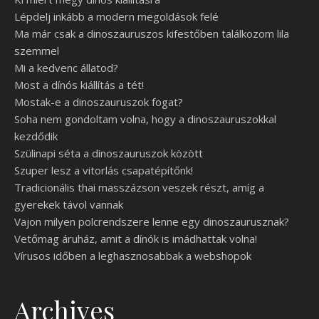
Lépdelj inkább a modern megoldások felé
Ma már csak a dinoszauruszos kifestőben találkozom lila
szemmel
Mi a kedvenc állatod?
Most a dínós kiállítás a tét!
Mostak-e a dinoszauruszok fogat?
Soha nem gondoltam volna, hogy a dinoszauruszokkal
kezdődik
Szülinapi séta a dinoszauruszok között
Szuper lesz a vitorlás csapatépítőnk!
Tradicionális thai masszázson veszek részt, amíg a
gyerekek távol vannak
Vajon milyen polcrendszere lenne egy dinoszaurusznak?
Vetőmag áruház, amit a dínók is imádhattak volna!
Vírusos időben a leghasznosabbak a webshopok
Archives