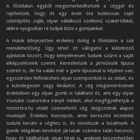
A főoldalon egyből megismerkedhetünk a céggel és
rájöhetünk, hogy itt egy évek óta tudatosan zajló
üzletépítés zajlik, olyan vállalkozó szellemű szakértőkkel,
akikre nyugodtan rá tudjuk bízni a gumijainkat.
A másik kifejezetten érdekes dolog a főoldalon a sok
menülehetőség. Úgy lehet itt válogatni a különböző
ajánlatok között, hogy kényelmesen tudunk szűrni a saját
elképzeléseink szerint. Kereshetünk a járművünk típusa
szerint is, de ha valaki már a gumi típusával is képben van,
egyszerűen felfedezheti olyan szempontból is az oldalt, és
a különlegesen nagy kínálatot. A cég megismerésének
érdekében egy olyan gomb is található itt, ami egy olyan
Youtube csatornára irányít minket, ahol megfigyelhetjük a
motortire.hu oldalt üzemeltető cég dolgozóinak alapos
munkáját. Érdekes koncepció, amin keresztül közelebb
tudunk kerülni a céghez is, és növekszik a bizalmunk. A
gumik világában kevésbé jártasak számára talán hasznos,
hogy itt találhatóak olyan hírek is, amiknek köszönhetően